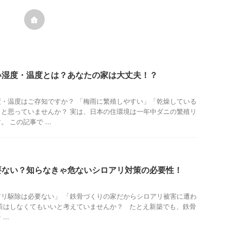
い湿度・温度とは？あなたの家は大丈夫！？
・温度はご存知ですか？ 「梅雨に繁殖しやすい」「乾燥している
と思っていませんか？ 実は、日本の住環境は一年中ダニの繁殖リ
 この記事で ...
要ない？知らなきゃ危ないシロアリ対策の必要性！
リ駆除は必要ない」 「鉄骨づくりの家だからシロアリ被害に遭わ
策はしなくてもいいと考えていませんか？ たとえ新築でも、鉄骨
..