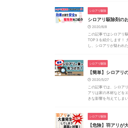
シロアリ駆除
シロアリ駆除剤のお
2020/6/8
この記事ではシロアリ
TOP３を紹介します！
し、シロアリが疑われたら
シロアリ駆除
【簡単】シロアリ
2020/5/27
この記事では、シロア
アリは家の木材などを
きな影響を与えてしまいま
シロアリ駆除
【危険】羽アリが