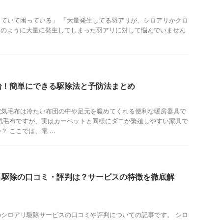
ていて困っている」 「大量発生してる羽アリが、シロアリかクロ
このように大量に発生してしまった羽アリに対して悩んでいません
治！簡単にできる駆除法と予防法まとめ
電気毛布は冷たい布団の中や足元を暖めてくれる便利な暖房器具で
気毛布ですが、実はカーペットと同様にダニが繁殖しやすい家具で
 ここでは、電 ...
リ駆除の口コミ・評判は？サービスの特徴を徹底解
シロアリ駆除サービスの口コミや評判についての記事です。 シロ