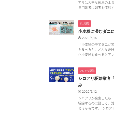
アリは大事な家屋の土台
専門業者に調査を依頼すべき
ダニ駆除
小麦粉に潜むダニ
2020/5/15
「小麦粉の中でダニが繁
を食べると、どんな危
た小麦粉を食べるとアレル 
シロアリ駆除
シロアリ駆除業者
み
2020/5/12
シロアリが発生したら、
駆除するのは難しく、
まうからです。 シロアリ