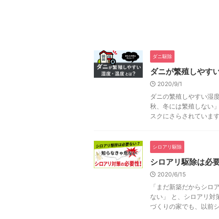
ダニ駆除
ダニが繁殖しやす
2020/9/1
ダニの繁殖しやすい湿度
秋、冬には繁殖しない」
スクにさらされています。
シロアリ駆除
シロアリ駆除は必
2020/6/15
「まだ新築だからシロア
ない」 と、シロアリ対
づくりの家でも、以前シ .