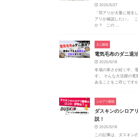
2020/5/27
「羽アリが大量に発生し
アリか確認したい」 
か？ この ...
ダニ駆除
電気毛布のダニ退
2020/5/18
冬場の寒さが続く中、
す。 そんな大活躍の電
あることをご存じですか？
シロアリ駆除
ダスキンのシロア
説！
2020/5/18
この記事は、ダスキンの