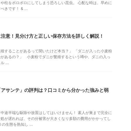
や柱をボロボロにしてしまう恐ろしい昆虫。 心配な時は、早めに
です！ & ...
に注意！見分け方と正しい保存方法を詳しく解説！
殖することがあるって聞いたけど本当？」 「ダニが入った小麦粉
険があるの？」 小麦粉でダニが繁殖するという噂や、ダニの入っ
...
「アサンテ」の評判は？口コミから分かった強みと弱
中途半端な駆除や放置はしてはいけません！ 素人が巣まで完全に
対処が遅れれば、その分被害が大きくなり多額の費用がかかってし
の生態を熟知し ...