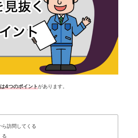
は4つのポイント
があります。
から訪問してくる
くる