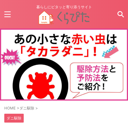
暮らしにピタッと寄り添うサイト
HOME
>
ダニ駆除
>
ダニ駆除