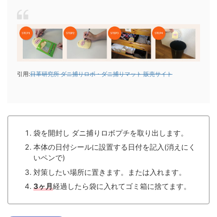
引用:
日革研究所 ダニ捕りロボ・ダニ捕りマット 販売サイト
袋を開封し ダニ捕りロボプチを取り出します。
本体の日付シールに設置する日付を記入(消えにく
いペンで)
対策したい場所に置きます。または入れます。
3ヶ月
経過したら袋に入れてゴミ箱に捨てます。