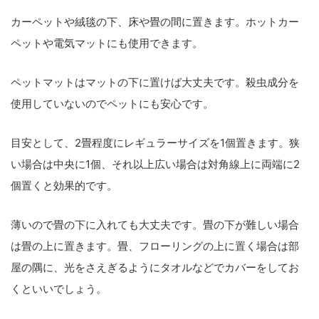
カーペットや絨毯の下、
床や畳の間に
置きます。ホットカー
ペットや電気マットにも使用できます。
ペットマットは
マットの下に
置けば大丈夫です。殺虫成分を
使用していないのでペットにも安心です。
目安として、2畳程度にレギュラーサイズを1個置きます。狭
い場合は
中央に1個
、それ以上広い場合は
対角線上に両端に2
個
置くと効果的です。
薄いので
畳の下に
入れても大丈夫です。畳の下が難しい場合
は畳の上に置きます。
畳、フローリングの上に置く場合は部
屋の隅に、光をさえぎるようにタオルなどでカバーを
してお
くといいでしょう。