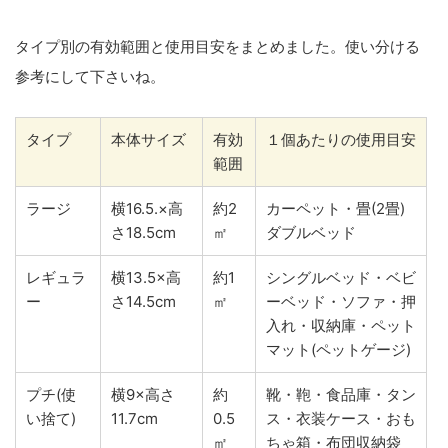
タイプ別の有効範囲と使用目安をまとめました。使い分ける
参考にして下さいね。
タイプ
本体サイズ
有効
１個あたりの使用目安
範囲
ラージ
横16.5.×高
約2
カーペット・畳(2畳)
さ18.5cm
㎡
ダブルベッド
レギュラ
横13.5×高
約1
シングルベッド・ベビ
ー
さ14.5cm
㎡
ーベッド・ソファ・押
入れ・収納庫・ペット
マット(ペットゲージ)
プチ(使
横9×高さ
約
靴・鞄・食品庫・タン
い捨て)
11.7cm
0.5
ス・衣装ケース・おも
㎡
ちゃ箱・布団収納袋