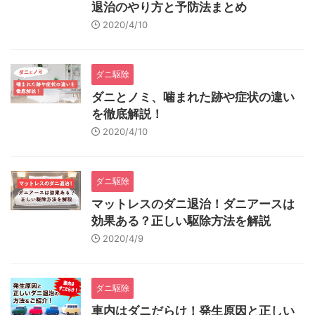
退治のやり方と予防法まとめ
2020/4/10
ダニ駆除
ダニとノミ、噛まれた跡や症状の違い
を徹底解説！
2020/4/10
ダニ駆除
マットレスのダニ退治！ダニアースは
効果ある？正しい駆除方法を解説
2020/4/9
ダニ駆除
車内はダニだらけ！発生原因と正しい